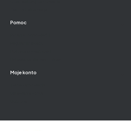
Czas realizacji zamówienia
Zwroty i reklamacje
Pomoc
Pytania i odpowiedzi
Regulamin sklepu
Polityka prywatności
Ustawienia plików cookies
Moje konto
Twoje zamówienia
Ustawienia konta
Ulubione