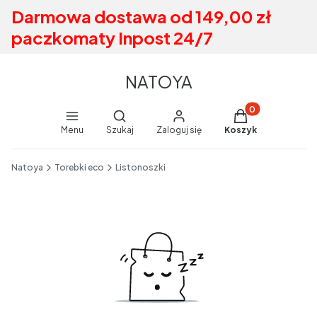
Darmowa dostawa od 149,00 zł
paczkomaty Inpost 24/7
NATOYA
Produkty w koszy
Otwórz wyszukiwarkę
Menu
Szukaj
Zaloguj się
Koszyk
End of main navigation
Natoya
Torebki eco
Listonoszki