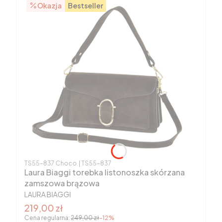
Okazja
Bestseller
Kod produktu
Kod producenta
TS55-837 Choco
TS55-837
Laura Biaggi torebka listonoszka skórzana
zamszowa brązowa
PRODUCENT
LAURA BIAGGI
Cena promocyjna brutto
219,00 zł
Cena regularna:
249,00 zł
-12%