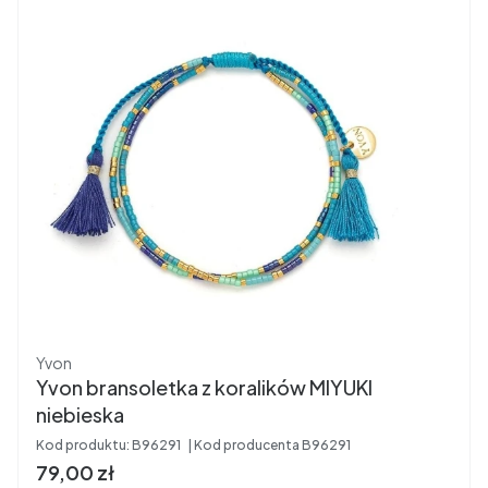
Producent
Yvon
Yvon bransoletka z koralików MIYUKI
niebieska
Kod produktu:
B96291
Kod producenta
B96291
Cena brutto
79,00 zł