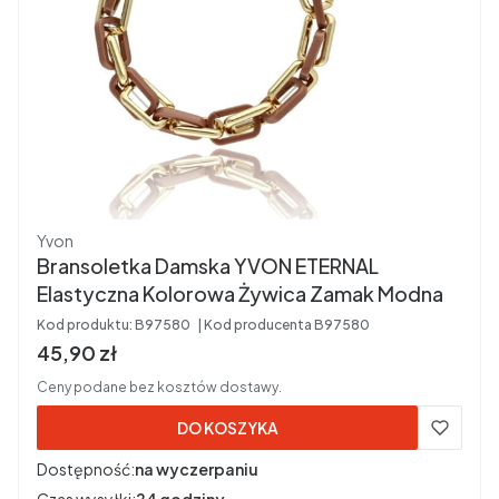
Producent
Yvon
Bransoletka Damska YVON ETERNAL
Elastyczna Kolorowa Żywica Zamak Modna
Kod produktu:
B97580
Kod producenta
B97580
Cena brutto
45,90 zł
Ceny podane bez kosztów dostawy.
DO KOSZYKA
Dostępność:
na wyczerpaniu