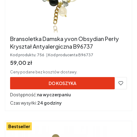
Bransoletka Damska yvon Obsydian Perły
Kryształ Antyalergiczna B96737
Kod produktu:
756
Kod producenta
B96737
Cena brutto
59,00 zł
Ceny podane bez kosztów dostawy.
DO KOSZYKA
Dostępność:
na wyczerpaniu
Czas wysyłki:
24 godziny
Bestseller