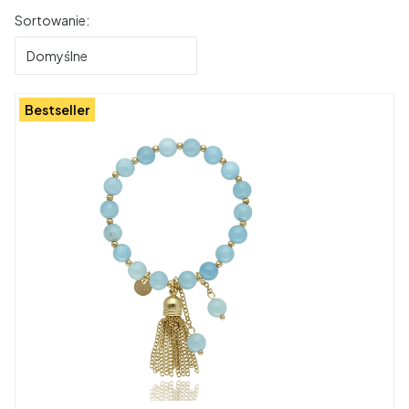
Lista produktów
Sortowanie:
Domyślne
Bestseller