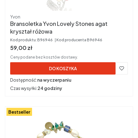
Producent
Yvon
Bransoletka Yvon Lovely Stones agat
kryształ różowa
Kod produktu:
B96946
Kod producenta
B96946
Cena brutto
59,00 zł
Ceny podane bez kosztów dostawy.
DO KOSZYKA
Dostępność:
na wyczerpaniu
Czas wysyłki:
24 godziny
Bestseller