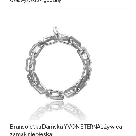
Czas wysyłki:
24 godziny
Bransoletka Damska YVON ETERNAL żywica
zamak niebieska