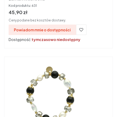
Kod produktu:
631
Cena brutto
45,90 zł
Ceny podane bez kosztów dostawy.
Powiadom mnie o dostępności
Dostępność:
tymczasowo niedostępny