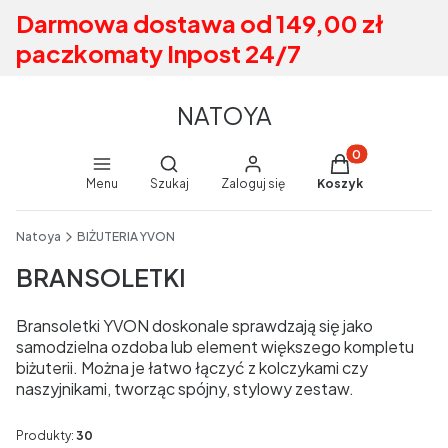
Darmowa dostawa od 149,00 zł
paczkomaty Inpost 24/7
NATOYA
Produkty w koszy
Otwórz wyszukiwarkę
Menu
Szukaj
Zaloguj się
Koszyk
End of main navigation
Natoya
BIŻUTERIA YVON
BRANSOLETKI
Bransoletki YVON doskonale sprawdzają się jako
samodzielna ozdoba lub element większego kompletu
biżuterii. Można je łatwo łączyć z kolczykami czy
naszyjnikami, tworząc spójny, stylowy zestaw.
Produkty:
30