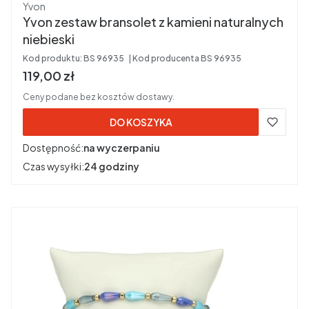
Producent
Yvon
Yvon zestaw bransolet z kamieni naturalnych
niebieski
Kod produktu:
BS 96935
Kod producenta
BS 96935
Cena brutto
119,00 zł
Ceny podane bez kosztów dostawy.
DO KOSZYKA
Dostępność:
na wyczerpaniu
Czas wysyłki:
24 godziny