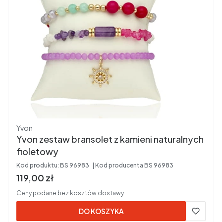
Producent
Yvon
Yvon zestaw bransolet z kamieni naturalnych
fioletowy
Kod produktu:
BS 96983
Kod producenta
BS 96983
Cena brutto
119,00 zł
Ceny podane bez kosztów dostawy.
DO KOSZYKA