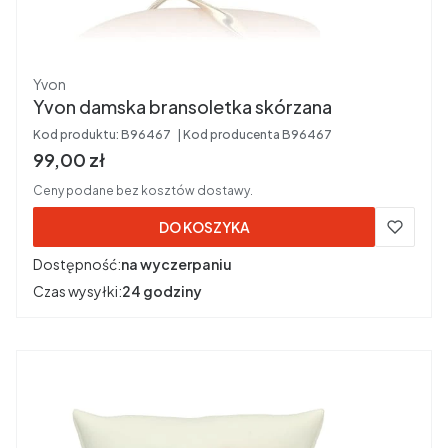
Producent
Yvon
Yvon damska bransoletka skórzana
Kod produktu:
B96467
Kod producenta
B96467
Cena brutto
99,00 zł
Ceny podane bez kosztów dostawy.
DO KOSZYKA
Dostępność:
na wyczerpaniu
Czas wysyłki:
24 godziny