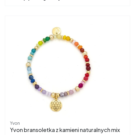
Producent
Yvon
Yvon bransoletka z kamieni naturalnych mix