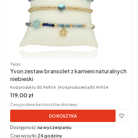
Producent
Yvon
Yvon zestaw bransolet z kamieni naturalnych
niebieski
Kod produktu:
BS 96934
Kod producenta
BS 96934
Cena brutto
119,00 zł
Ceny podane bez kosztów dostawy.
DO KOSZYKA
Dostępność:
na wyczerpaniu
Czas wysyłki:
24 godziny