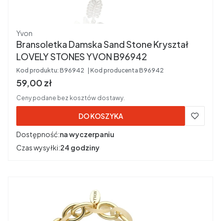
Producent
Yvon
Bransoletka Damska Sand Stone Kryształ
LOVELY STONES YVON B96942
Kod produktu:
B96942
Kod producenta
B96942
Cena brutto
59,00 zł
Ceny podane bez kosztów dostawy.
DO KOSZYKA
Dostępność:
na wyczerpaniu
Czas wysyłki:
24 godziny