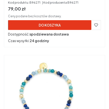
Kod produktu:
B96271
Kod producenta
B96271
Cena brutto
79,00 zł
Ceny podane bez kosztów dostawy.
DO KOSZYKA
Dostępność:
spodziewana dostawa
Czas wysyłki:
24 godziny