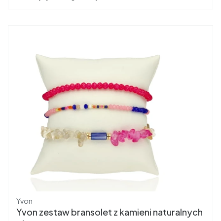
Producent
Yvon
Yvon zestaw bransolet z kamieni naturalnych