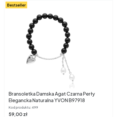
Bestseller
Bransoletka Damska Agat Czarna Perły
Elegancka Naturalna YVON B97918
Kod produktu:
499
Cena brutto
59,00 zł