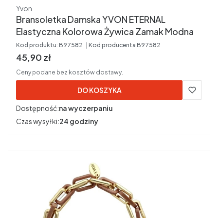
Producent
Yvon
Bransoletka Damska YVON ETERNAL
Elastyczna Kolorowa Żywica Zamak Modna
Kod produktu:
B97582
Kod producenta
B97582
Cena brutto
45,90 zł
Ceny podane bez kosztów dostawy.
DO KOSZYKA
Dostępność:
na wyczerpaniu
Czas wysyłki:
24 godziny