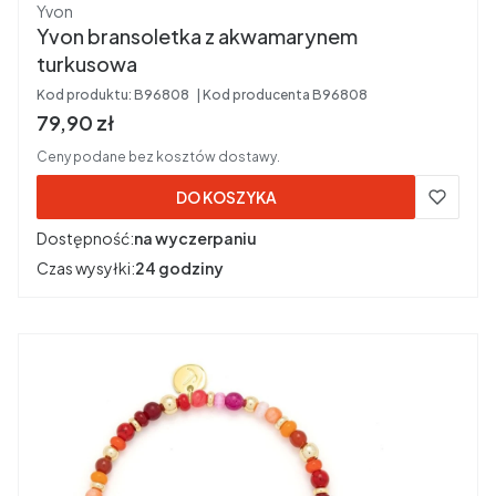
Producent
Yvon
Yvon bransoletka z akwamarynem
turkusowa
Kod produktu:
B96808
Kod producenta
B96808
Cena brutto
79,90 zł
Ceny podane bez kosztów dostawy.
DO KOSZYKA
Dostępność:
na wyczerpaniu
Czas wysyłki:
24 godziny