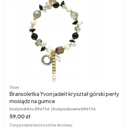
Producent
Yvon
Bransoletka Yvon jadeit kryształ górski perły
mosiądz na gumce
Kod produktu:
B96734
Kod producenta
B96734
Cena brutto
59,00 zł
Ceny podane bez kosztów dostawy.