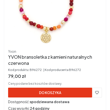
Producent
Yvon
YVON bransoletka z kamieni naturalnych
czerwona
Kod produktu:
B96272
Kod producenta
B96272
Cena brutto
79,00 zł
Ceny podane bez kosztów dostawy.
DO KOSZYKA
Dostępność:
spodziewana dostawa
Czas wysyłki:
24 godziny