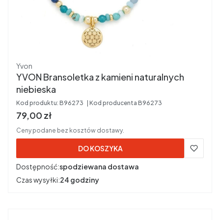
Producent
Yvon
YVON Bransoletka z kamieni naturalnych
niebieska
Kod produktu:
B96273
Kod producenta
B96273
Cena brutto
79,00 zł
Ceny podane bez kosztów dostawy.
DO KOSZYKA
Dostępność:
spodziewana dostawa
Czas wysyłki:
24 godziny