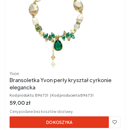
Producent
Yvon
Bransoletka Yvon perły kryształ cyrkonie
elegancka
Kod produktu:
B96731
Kod producenta
B96731
Cena brutto
59,00 zł
Ceny podane bez kosztów dostawy.
DO KOSZYKA