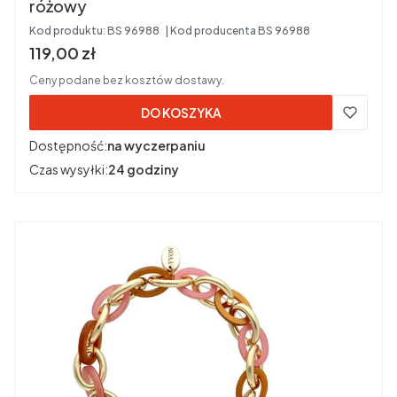
różowy
Kod produktu:
BS 96988
Kod producenta
BS 96988
Cena brutto
119,00 zł
Ceny podane bez kosztów dostawy.
DO KOSZYKA
Dostępność:
na wyczerpaniu
Czas wysyłki:
24 godziny