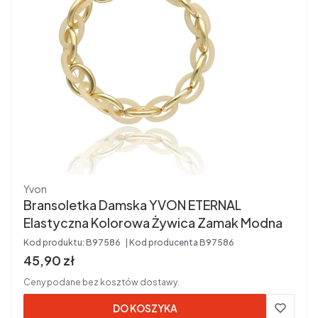
Producent
Yvon
Bransoletka Damska YVON ETERNAL
Elastyczna Kolorowa Żywica Zamak Modna
Kod produktu:
B97586
Kod producenta
B97586
Cena brutto
45,90 zł
Ceny podane bez kosztów dostawy.
DO KOSZYKA