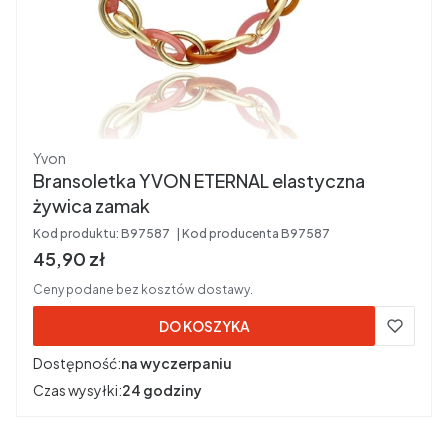
Producent
Yvon
Bransoletka YVON ETERNAL elastyczna
żywica zamak
Kod produktu:
B97587
Kod producenta
B97587
Cena brutto
45,90 zł
Ceny podane bez kosztów dostawy.
DO KOSZYKA
Dostępność:
na wyczerpaniu
Czas wysyłki:
24 godziny