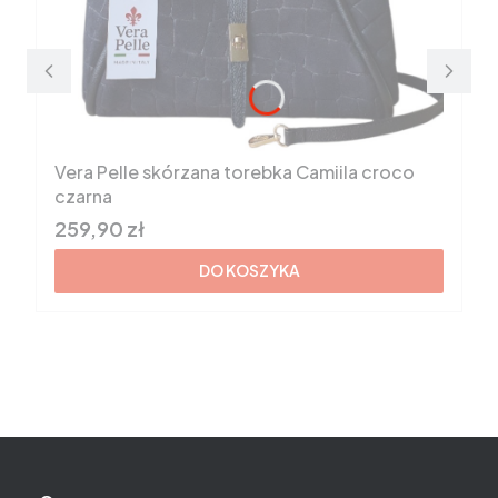
Vera Pelle skórzana torebka Camiila croco
czarna
Cena brutto
259,90 zł
DO KOSZYKA