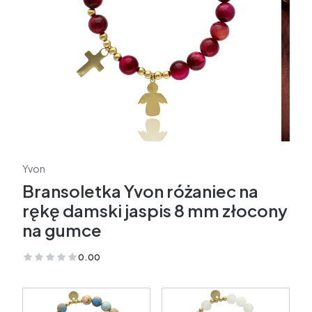
Yvon
Bransoletka Yvon różaniec na
rękę damski jaspis 8 mm złocony
na gumce
0.00
(Oceny: 0 Recenzje: 0)