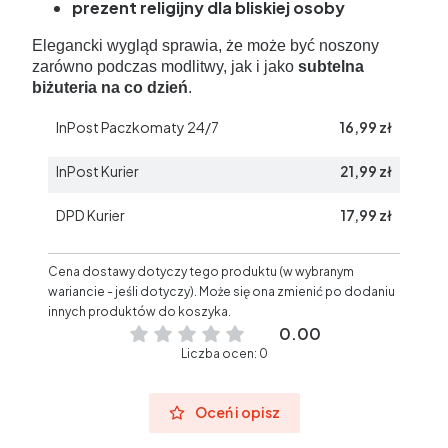
prezent religijny dla bliskiej osoby
Elegancki wygląd sprawia, że może być noszony
za
równo podczas modlitwy, jak i jako
subtelna
biżuteria na co dzień
.
InPost Paczkomaty 24/7
16,99 zł
InPost Kurier
21,99 zł
DPD Kurier
17,99 zł
Cena dostawy dotyczy tego produktu (w wybranym
wariancie - jeśli dotyczy). Może się ona zmienić po dodaniu
innych produktów do koszyka.
0.00
Liczba ocen: 0
Oceń i opisz