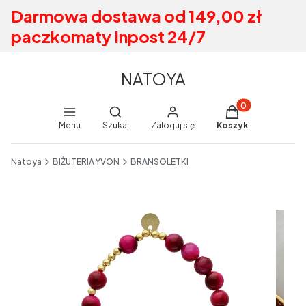
Darmowa dostawa od 149,00 zł
paczkomaty Inpost 24/7
NATOYA
Produkty w koszy
Otwórz wyszukiwarkę
Menu
Szukaj
Zaloguj się
Koszyk
End of main navigation
Natoya
BIŻUTERIA YVON
BRANSOLETKI
Etykiety