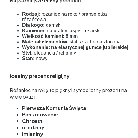
Najważniejsze cechy produktu
Rodzaj:
różaniec na rękę / bransoletka
różańcowa
Dla kogo:
damski
Kamienie:
naturalny jaspis cesarski
Wielkość kamieni:
8 mm
Materiał elementów:
stal szlachetna złocona
Wykonanie:
na elastycznej gumce jubilerskiej
Styl:
elegancki / religijny
Stan:
nowy
Idealny prezent religijny
Różaniec na rękę to piękny i symboliczny prezent na
wiele okazji:
Pierwsza Komunia Święta
Bierzmowanie
Chrzest
urodziny
imieniny