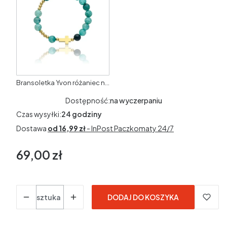
Bransoletka Yvon różaniec na rękę damski jaspis 8 mm złocony na gumce
Dostępność:
na wyczerpaniu
Czas wysyłki:
24 godziny
Dostawa
od 16,99 zł
- InPost Paczkomaty 24/7
69,00 zł
Cena
Ilość
sztuka
DODAJ DO KOSZYKA