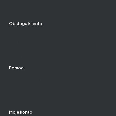
Kontakt
Blog
Obsługa klienta
Metody płatności
Czas i koszty dostawy
Czas realizacji zamówienia
Zwroty i reklamacje
Pomoc
Pytania i odpowiedzi
Regulamin sklepu
Polityka prywatności
Ustawienia plików cookies
Moje konto