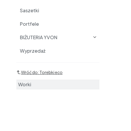
Saszetki
Portfele
BIŻUTERIA YVON
Wyprzedaż
Podkategorie
Wróć do: Torebki eco
Worki