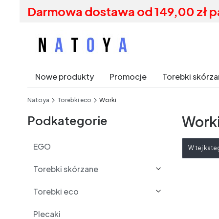
Darmowa dostawa od 149,00 zł p
Nowe produkty
Promocje
Torebki skórz
End of main navigation
Natoya
Torebki eco
Worki
Podkategorie
Work
Lista 
EGO
W tej kate
Torebki skórzane
Torebki eco
Plecaki