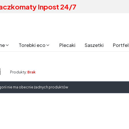
aczkomaty Inpost 24/7
ane
Torebki eco
Plecaki
Saszetki
Portfe
i
Produkty:
Brak
produktów
gorii nie ma obecnie żadnych produktów