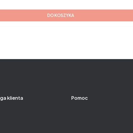
DO KOSZYKA
ga klienta
Pomoc
 płatności
Pytania i odpowiedzi
koszty dostawy
Regulamin sklepu
alizacji zamówienia
Polityka prywatności