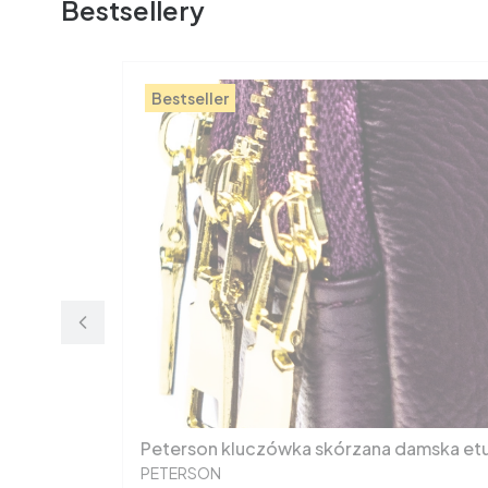
Bestsellery
Bestseller
Peterson kluczówka skórzana damska etu
PRODUCENT
PETERSON