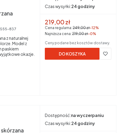
Czas wysyłki:
24 godziny
rzana
Cena promocyjna brutto
219,00 zł
Cena regularna:
249,00 zł
-12%
S55-837
Najniższa cena:
219,00 zł
-0%
a z naturalnej
orze. Model z
Ceny podane bez kosztów dostawy.
m paskiem
DO KOSZYKA
 wyjątkowe okazje.
Dostępność:
na wyczerpaniu
Czas wysyłki:
24 godziny
a skórzana