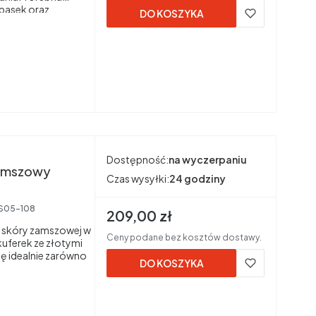
pasek oraz
DO KOSZYKA
Dostępność:
na wyczerpaniu
 zamszowy
Czas wysyłki:
24 godziny
S05-108
Cena brutto
209,00 zł
j skóry zamszowej w
Ceny podane bez kosztów dostawy.
uferek ze złotymi
ę idealnie zarówno
DO KOSZYKA