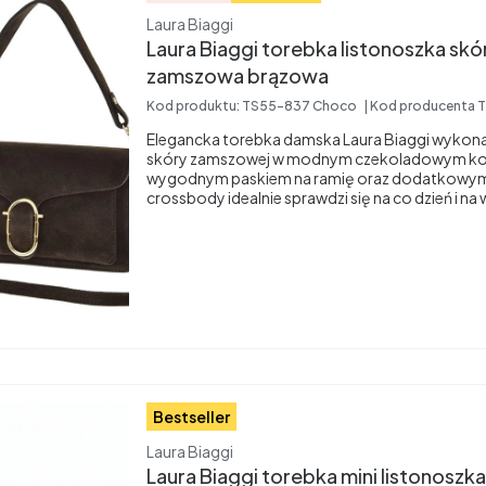
Producent
Laura Biaggi
Laura Biaggi torebka listonoszka skó
zamszowa brązowa
Kod produktu:
TS55-837 Choco
Kod producenta
T
Elegancka torebka damska Laura Biaggi wykonan
skóry zamszowej w modnym czekoladowym kol
wygodnym paskiem na ramię oraz dodatkowy
crossbody idealnie sprawdzi się na co dzień i na
Bestseller
Producent
Laura Biaggi
Laura Biaggi torebka mini listonoszk