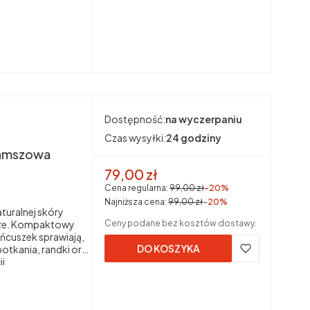
Dostępność:
na wyczerpaniu
Czas wysyłki:
24 godziny
 zamszowa
Cena promocyjna brutto
79,00 zł
Cena regularna:
99,00 zł
-20%
Najniższa cena:
99,00 zł
-20%
turalnej skóry
rze. Kompaktowy
Ceny podane bez kosztów dostawy.
ńcuszek sprawiają,
DO KOSZYKA
potkania, randki oraz
i.