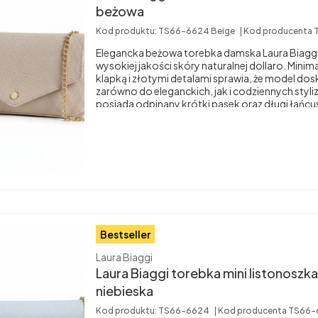
beżowa
Kod produktu:
TS66-6624 Beige
Kod producenta
Elegancka beżowa torebka damska Laura Biagg
wysokiej jakości skóry naturalnej dollaro. Minim
klapką i złotymi detalami sprawia, że model dos
zarówno do eleganckich, jak i codziennych styli
posiada odpinany krótki pasek oraz długi łańcu
można nosić ją na ramieniu lub jako crossbody.
Bestseller
Producent
Laura Biaggi
Laura Biaggi torebka mini listonoszk
niebieska
Kod produktu:
TS66-6624
Kod producenta
TS66-