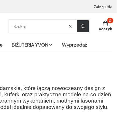
Zaloguj się
Produkty w k
Wyczyść
Szukaj
Koszyk
le
BIŻUTERIA YVON
Wyprzedaż
 damskie, które łączą nowoczesny design z
ki, kuferki oraz praktyczne modele na co dzień
ę starannym wykonaniem, modnymi fasonami
model idealnie dopasowany do swojego stylu.