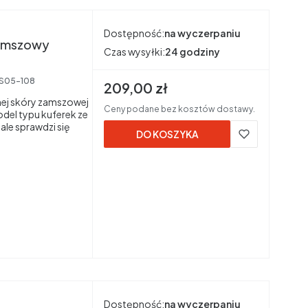
Dostępność:
na wyczerpaniu
 zamszowy
Czas wysyłki:
24 godziny
S05-108
Cena brutto
209,00 zł
nej skóry zamszowej
Ceny podane bez kosztów dostawy.
el typu kuferek ze
le sprawdzi się
DO KOSZYKA
Dostępność:
na wyczerpaniu