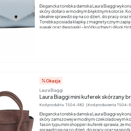
Elegancka torebka damska Laura Biaggi wykonan
skóry dollaro w modnym błękitnym kolorze. 
idealnie sprawdzi się na co dzień, do pracy oraz
Torebka posiada klapkę z magnetycznym zapi
suwak oraz dwa paski – krótki uchwyt i długi zł
noszenia crossbody. Stylowy fason, lekka konst
ponadczasowy design sprawiają, że będzie do
do każdej stylizacji.
Okazja
Producent
Laura Biaggi
Laura Biaggi mini kuferek skórzany 
Kod produktu:
TS04-582
Kod producenta
TS04-5
Elegancka torebka damska Laura Biaggi wykonan
skóry zamszowej w modnym czekoladowym ko
fason typu mini shopper i kuferek sprawia, że 
sprawdzi się na co dzień, do pracy oraz na spot