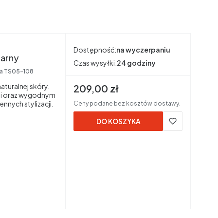
Dostępność:
na wyczerpaniu
zarny
Czas wysyłki:
24 godziny
ta
TS05-108
turalnej skóry.
Cena brutto
209,00 zł
ami oraz wygodnym
ennych stylizacji.
Ceny podane bez kosztów dostawy.
DO KOSZYKA