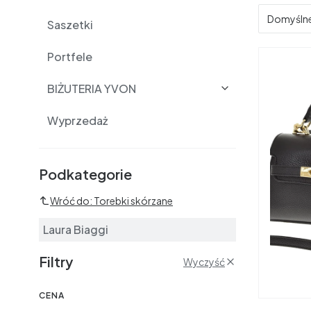
Domyśln
Saszetki
Portfele
BIŻUTERIA YVON
Wyprzedaż
Podkategorie i filtry
Podkategorie
Wróć do: Torebki skórzane
Laura Biaggi
Filtry
Wyczyść
CENA