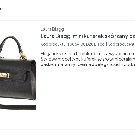
e
Producent
Laura Biaggi
Laura Biaggi mini kuferek skórzany c
Kod produktu:
TS05-108 D28 Black
Kod producen
Elegancka czarna torebka damska wykonana z na
Stylowy model typu kuferek ze złotymi detal
paskiem na ramię. Idealna do eleganckich i codzi