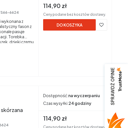
Cena brutto
114,90 zł
TS66-6624
Ceny podane bez kosztów dostawy.
i wykonana z
DO KOSZYKA
alistyczny fason z
konale pasuje
zacji. Torebka
szek, dzięki czemu
SPRAWDŹ OPINIE
Dostępność:
na wyczerpaniu
Czas wysyłki:
24 godziny
a skórzana
Cena brutto
114,90 zł
6624
Ceny podane bez kosztów dostawy.