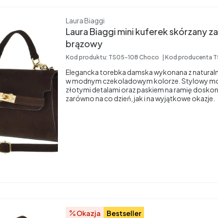
Producent
Laura Biaggi
Laura Biaggi mini kuferek skórzany
brązowy
Kod produktu:
TS05-108 Choco
Kod producenta
T
Elegancka torebka damska wykonana z natural
w modnym czekoladowym kolorze. Stylowy mod
złotymi detalami oraz paskiem na ramię doskona
zarówno na co dzień, jak i na wyjątkowe okazje.
Okazja
Bestseller