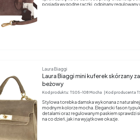
posiada wygodne rączki, odpinany regulowany 
praktyczną kieszonkę wewnętrzną.
Producent
Laura Biaggi
Laura Biaggi mini kuferek skórzany
beżowy
Kod produktu:
TS05-108 Mocha
Kod producenta
T
Stylowa torebka damska wykonana z naturalne
modnym kolorze mocha. Elegancki fason typu k
detalami oraz regulowanym paskiem sprawdzi si
na co dzień, jak i na wyjątkowe okazje.