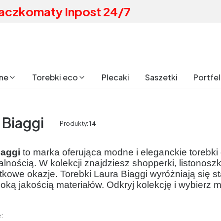
aczkomaty Inpost 24/7
ane
Torebki eco
Plecaki
Saszetki
Portfe
 Biaggi
Produkty:
14
iaggi
to marka oferująca modne i eleganckie torebki
alnością. W kolekcji znajdziesz shopperki, listonosz
ątkowe okazje. Torebki Laura Biaggi wyróżniają si
oką jakością materiałów. Odkryj kolekcję i wybierz 
produktów
: