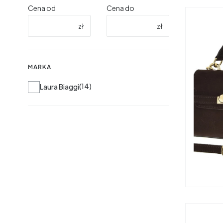
Cena od
Cena do
zł
zł
MARKA
Marka
14
Laura Biaggi