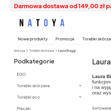
Darmowa dostawa od 149,00 zł p
Nowe produkty
Promocje
Torebki skórz
End of main navigation
Natoya
Torebki skórzane
Laura Biaggi
Podkategorie
Laura
EGO
Laura B
funkcjon
Torebki skórzane
i na wyj
oraz wys
Torebki eco
Lista 
Plecaki
Sortowanie