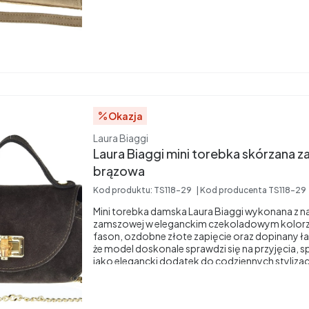
Okazja
Producent
Laura Biaggi
Laura Biaggi mini torebka skórzana
brązowa
Kod produktu:
TS118-29
Kod producenta
TS118-29
Mini torebka damska Laura Biaggi wykonana z na
zamszowej w eleganckim czekoladowym kolo
fason, ozdobne złote zapięcie oraz dopinany ła
że model doskonale sprawdzi się na przyjęcia, s
jako elegancki dodatek do codziennych stylizacj